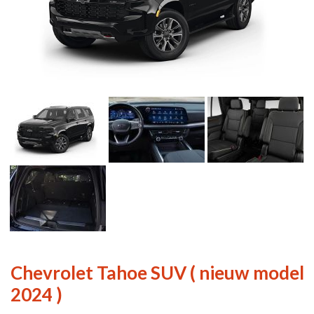
Chevrolet Tahoe SUV ( nieuw model
2024 )