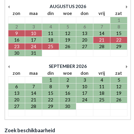
AUGUSTUS
2026
zon
maa
din
woe
don
vrij
zat
1
2
3
4
5
6
7
8
9
10
11
12
13
14
15
16
17
18
19
20
21
22
23
24
25
26
27
28
29
30
31
SEPTEMBER
2026
zon
maa
din
woe
don
vrij
zat
1
2
3
4
5
6
7
8
9
10
11
12
13
14
15
16
17
18
19
20
21
22
23
24
25
26
27
28
29
30
Zoek beschikbaarheid