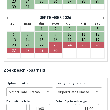
23
24
25
26
27
28
29
30
31
SEPTEMBER
2026
zon
maa
din
woe
don
vrij
zat
1
2
3
4
5
6
7
8
9
10
11
12
13
14
15
16
17
18
19
20
21
22
23
24
25
26
27
28
29
30
Zoek beschikbaarheid
Ophaallocatie
Terugbrenglocatie
Airport Hato Curacao
Airport Hato Curacao
Datum/tijd ophalen
Datum/tijd terugbrengen