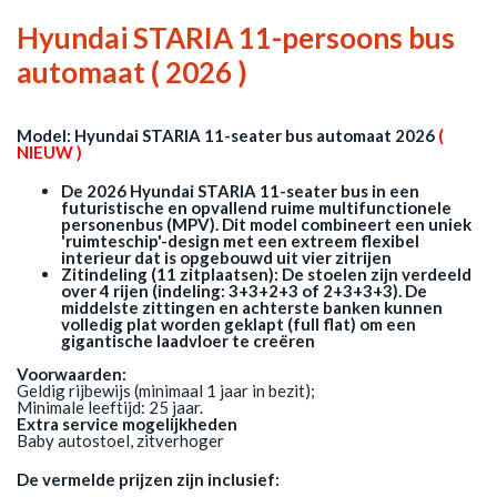
Hyundai STARIA 11-persoons bus
automaat ( 2026 )
Model: Hyundai STARIA 11-seater bus automaat 2026
(
NIEUW )
De 2026 Hyundai STARIA 11-seater bus in een
futuristische en opvallend ruime multifunctionele
personenbus (MPV). Dit model combineert een uniek
'ruimteschip'-design met een extreem flexibel
interieur dat is opgebouwd uit vier zitrijen
Zitindeling (11 zitplaatsen): De stoelen zijn verdeeld
over 4 rijen (indeling: 3+3+2+3 of 2+3+3+3). De
middelste zittingen en achterste banken kunnen
volledig plat worden geklapt (full flat) om een
gigantische laadvloer te creëren
Voorwaarden:
Geldig rijbewijs (minimaal 1 jaar in bezit);
Minimale leeftijd: 25 jaar.
Extra service mogelijkheden
Baby autostoel, zitverhoger
De vermelde prijzen zijn inclusief: