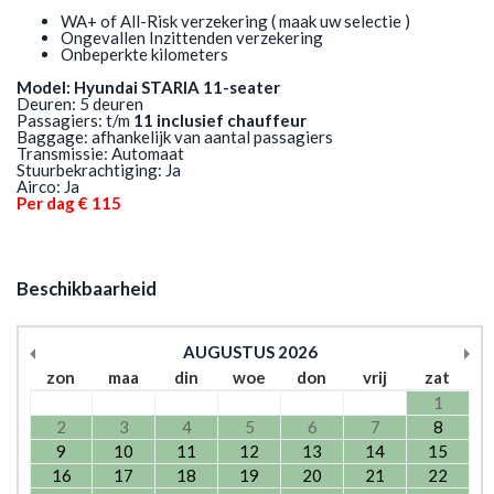
WA+ of All-Risk verzekering ( maak uw selectie )
Ongevallen Inzittenden verzekering
Onbeperkte kilometers
Model: Hyundai STARIA 11-seater
Deuren: 5 deuren
Passagiers: t/m
11 inclusief chauffeur
Baggage: afhankelijk van aantal passagiers
Transmissie: Automaat
Stuurbekrachtiging: Ja
Airco: Ja
Per dag € 115
Beschikbaarheid
AUGUSTUS
2026
zon
maa
din
woe
don
vrij
zat
1
2
3
4
5
6
7
8
9
10
11
12
13
14
15
16
17
18
19
20
21
22