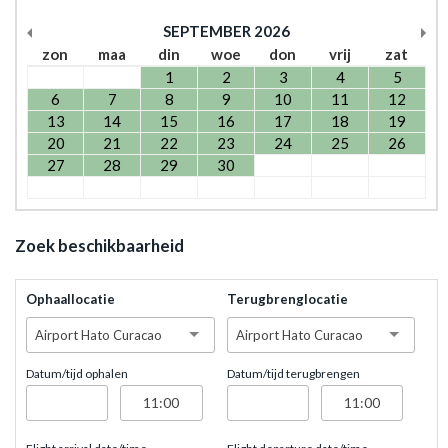
SEPTEMBER
2026
zon
maa
din
woe
don
vrij
zat
1
2
3
4
5
6
7
8
9
10
11
12
13
14
15
16
17
18
19
20
21
22
23
24
25
26
27
28
29
30
Zoek beschikbaarheid
Ophaallocatie
Terugbrenglocatie
Airport Hato Curacao
Airport Hato Curacao
Datum/tijd ophalen
Datum/tijd terugbrengen