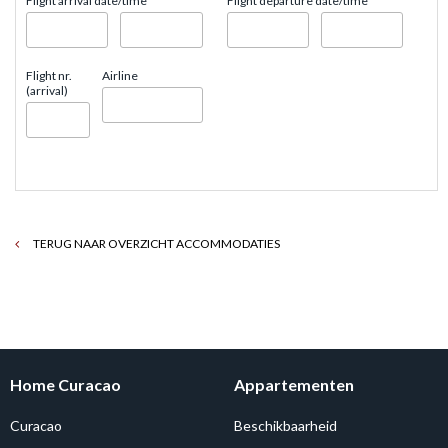
Flight arrival date/time
Flight departure date/time
Flight nr.
Airline
(arrival)
TERUG NAAR OVERZICHT ACCOMMODATIES
Home Curacao
Appartementen
Curacao
Beschikbaarheid