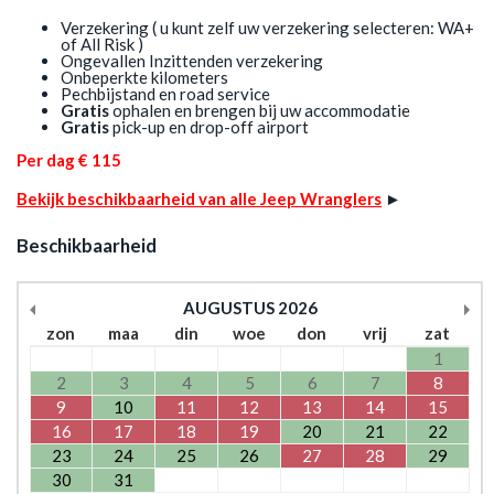
Verzekering ( u kunt zelf uw verzekering selecteren: WA+
of All Risk )
Ongevallen Inzittenden verzekering
Onbeperkte kilometers
Pechbijstand en road service
Gratis
ophalen en brengen bij uw accommodatie
Gratis
pick-up en drop-off airport
Per dag € 115
Bekijk beschikbaarheid van alle Jeep Wranglers
►
Beschikbaarheid
AUGUSTUS
2026
zon
maa
din
woe
don
vrij
zat
1
2
3
4
5
6
7
8
9
10
11
12
13
14
15
16
17
18
19
20
21
22
23
24
25
26
27
28
29
30
31