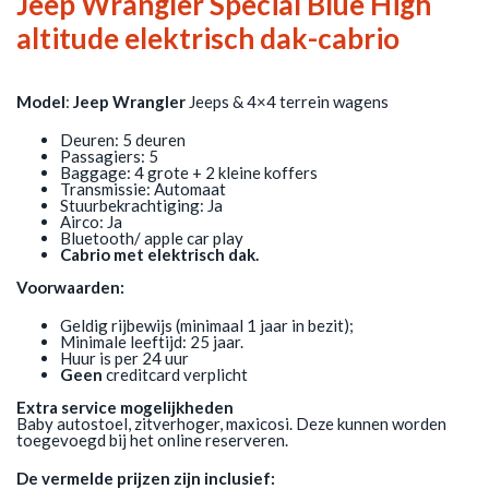
Jeep Wrangler Special Blue High
altitude elektrisch dak-cabrio
Model
:
Jeep Wrangler
Jeeps & 4×4 terrein wagens
Deuren: 5 deuren
Passagiers: 5
Baggage: 4 grote + 2 kleine koffers
Transmissie: Automaat
Stuurbekrachtiging: Ja
Airco: Ja
Bluetooth/ apple car play
Cabrio met elektrisch dak.
Voorwaarden:
Geldig rijbewijs (minimaal 1 jaar in bezit);
Minimale leeftijd: 25 jaar.
Huur is per 24 uur
Geen
creditcard verplicht
Extra service mogelijkheden
Baby autostoel, zitverhoger, maxicosi. Deze kunnen worden
toegevoegd bij het online reserveren.
De vermelde prijzen zijn inclusief: