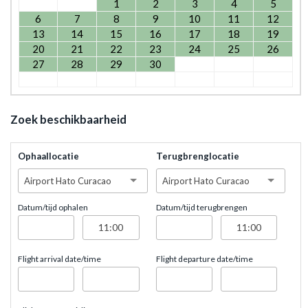
1
2
3
4
5
6
7
8
9
10
11
12
13
14
15
16
17
18
19
20
21
22
23
24
25
26
27
28
29
30
Zoek beschikbaarheid
Ophaallocatie
Terugbrenglocatie
Airport Hato Curacao
Airport Hato Curacao
Datum/tijd ophalen
Datum/tijd terugbrengen
Flight arrival date/time
Flight departure date/time