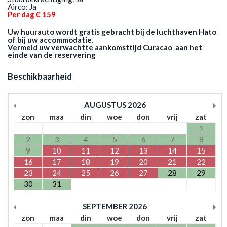
Airco: Ja
Per dag € 159
Uw huurauto wordt gratis gebracht bij de luchthaven Hato
of bij uw accommodatie.
Vermeld uw verwachtte aankomsttijd Curacao aan het
einde van de reservering
Beschikbaarheid
AUGUSTUS
2026
zon
maa
din
woe
don
vrij
zat
1
2
3
4
5
6
7
8
9
10
11
12
13
14
15
16
17
18
19
20
21
22
23
24
25
26
27
28
29
30
31
SEPTEMBER
2026
zon
maa
din
woe
don
vrij
zat