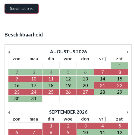
Specifications:
Beschikbaarheid
AUGUSTUS
2026
zon
maa
din
woe
don
vrij
zat
1
2
3
4
5
6
7
8
9
10
11
12
13
14
15
16
17
18
19
20
21
22
23
24
25
26
27
28
29
30
31
SEPTEMBER
2026
zon
maa
din
woe
don
vrij
zat
1
2
3
4
5
6
7
8
9
10
11
12