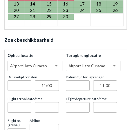
13
14
15
16
17
18
19
20
21
22
23
24
25
26
27
28
29
30
Zoek beschikbaarheid
Ophaallocatie
Terugbrenglocatie
Airport Hato Curacao
Airport Hato Curacao
Datum/tijd ophalen
Datum/tijd terugbrengen
Flight arrival date/time
Flight departure date/time
Flight nr.
Airline
(arrival)