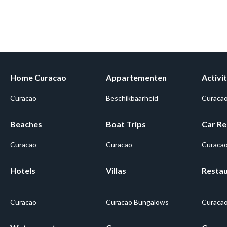
Home Curacao
Appartementen
Activit
Curacao
Beschikbaarheid
Curaca
Beaches
Boat Trips
Car Re
Curacao
Curacao
Curaca
Hotels
Villas
Resta
Curacao
Curacao Bungalows
Curaca