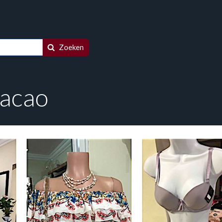
Zoeken
racao