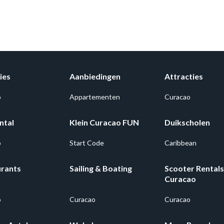
ies
Aanbiedingen
Attracties
o
Appartementen
Curacao
ntal
Klein Curacao FUN
Duikscholen
o
Start Code
Caribbean
urants
Sailing & Boating
Scooter Rentals
Curacao
o
Curacao
Curacao