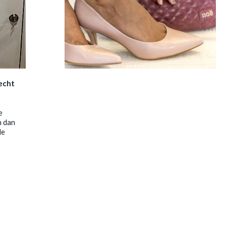
echt
e
n dan
de