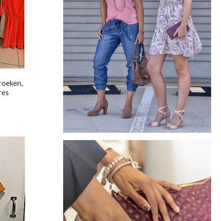
roeken,
res