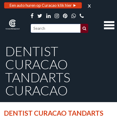
x
Een auto huren op Curacao klik hier ►
DENTIST
CURACAO
TANDARTS
CURACAO
DENTIST CURACAO TANDARTS