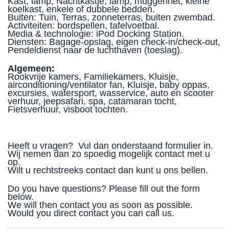
Kast, lamp, Nachtkastje, lamp, muggennet, kleine
koelkast, enkele of dubbele bedden.
Buiten: Tuin, Terras, zonneterras, buiten zwembad.
Activiteiten: bordspellen, tafelvoetbal.
Media & technologie: iPod Docking Station.
Diensten: Bagage-opslag, eigen check-in/check-out,
Pendeldienst naar de luchthaven (toeslag).
Algemeen:
Rookvrije kamers, Familiekamers, Kluisje,
airconditioning/ventilator fan, Kluisje, baby oppas,
excursies, watersport, wasservice, auto en scooter
verhuur, jeepsafari, spa, catamaran tocht,
Fietsverhuur, visboot tochten.
Heeft u vragen? Vul dan onderstaand formulier in.
Wij nemen dan zo spoedig mogelijk contact met u
op.
Wilt u rechtstreeks contact dan kunt u ons bellen.
Do you have questions? Please fill out the form
below.
We will then contact you as soon as possible.
Would you direct contact you can call us.