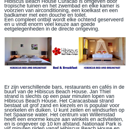
Hibiscus Beach House Curacao is omgeven door
tropische tuinen en het zwembad en elke kamer is
voorzien van airconditioning, een koelkast en een
badkamer met een douche en toilet.
Een compleet ontbijt wordt elke ochtend geserveerd
en u vindt enorm veel keuze aan goede
eetgelegenheden in de directe omgeving.
Er zijn verschillende bars, restaurants en cafés in de
buurt van de Hibiscus Beach House. Jan Thiel
strand is slechts op een paar minuten lopen van
Hibiscus Beach House. Het Caracasbaai strand
bestaat uit grof zand en kiezels en is populair voor
snorkelen en duiken. U kunt zeilen en windsurfen op
het Spaanse water. Het centrum van Willemstad
heeft een enorme keuze aan winkels en activiteiten,
en is ongeveer op 10 km afstand. Nationaal Park is
vijf minuten rijden vanaf Hibiscus Beach House en