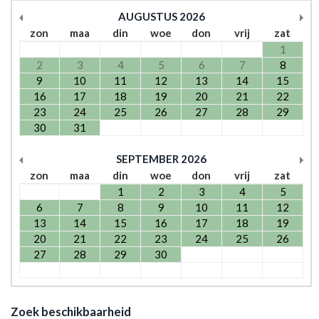
AUGUSTUS
2026
zon
maa
din
woe
don
vrij
zat
1
2
3
4
5
6
7
8
9
10
11
12
13
14
15
16
17
18
19
20
21
22
23
24
25
26
27
28
29
30
31
SEPTEMBER
2026
zon
maa
din
woe
don
vrij
zat
1
2
3
4
5
6
7
8
9
10
11
12
13
14
15
16
17
18
19
20
21
22
23
24
25
26
27
28
29
30
Zoek beschikbaarheid