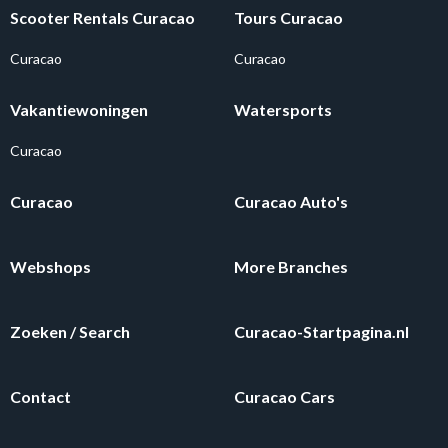
Scooter Rentals Curacao
Tours Curacao
Curacao
Curacao
Vakantiewoningen
Watersports
Curacao
Curacao
Curacao Auto's
Webshops
More Branches
Zoeken / Search
Curacao-Startpagina.nl
Contact
Curacao Cars