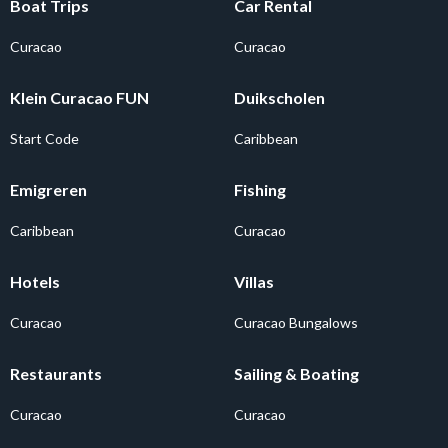
Boat Trips
Car Rental
Curacao
Curacao
Klein Curacao FUN
Duikscholen
Start Code
Caribbean
Emigreren
Fishing
Caribbean
Curacao
Hotels
Villas
Curacao
Curacao Bungalows
Restaurants
Sailing & Boating
Curacao
Curacao