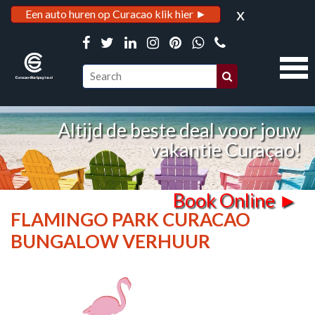
x
Een auto huren op Curacao klik hier ►
Altijd de beste deal voor jouw
vakantie Curaçao!
Book Online ►
FLAMINGO PARK CURACAO
BUNGALOW VERHUUR