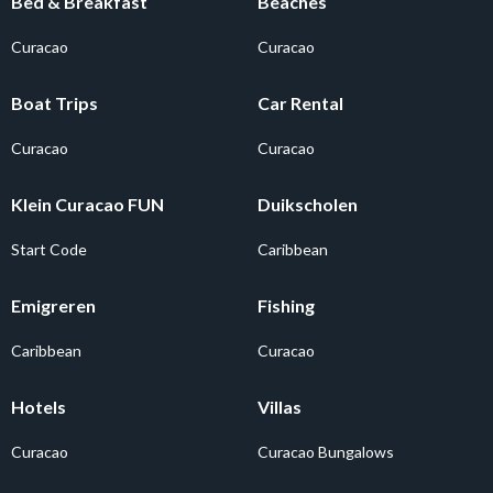
Bed & Breakfast
Beaches
Curacao
Curacao
Boat Trips
Car Rental
Curacao
Curacao
Klein Curacao FUN
Duikscholen
Start Code
Caribbean
Emigreren
Fishing
Caribbean
Curacao
Hotels
Villas
Curacao
Curacao Bungalows