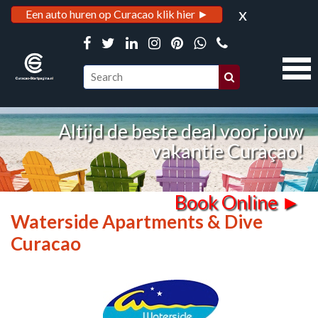
x
Een auto huren op Curacao klik hier ►
Altijd de beste deal voor jouw
vakantie Curaçao!
Book Online ►
Waterside Apartments & Dive
Curacao