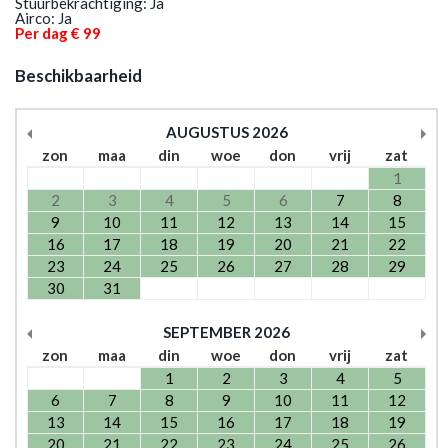
Stuurbekrachtiging: Ja
Airco: Ja
Per dag € 99
Beschikbaarheid
AUGUSTUS
2026
zon
maa
din
woe
don
vrij
zat
1
2
3
4
5
6
7
8
9
10
11
12
13
14
15
16
17
18
19
20
21
22
23
24
25
26
27
28
29
30
31
SEPTEMBER
2026
zon
maa
din
woe
don
vrij
zat
1
2
3
4
5
6
7
8
9
10
11
12
13
14
15
16
17
18
19
20
21
22
23
24
25
26