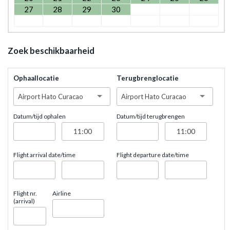
27
28
29
30
Zoek beschikbaarheid
Ophaallocatie
Terugbrenglocatie
Airport Hato Curacao
Airport Hato Curacao
Datum/tijd ophalen
Datum/tijd terugbrengen
Flight arrival date/time
Flight departure date/time
Flight nr.
Airline
(arrival)